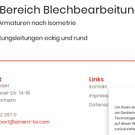
 Bereich Blechbearbeitu
 Armaturen nach Isometrie
tungsleitungen eckig und rund
t
Links
mbH
Kontakt
sel-Str. 14-16
Impressum
nnheim
Datenschutz
Um Ihnen ei
um Gerätein
32 297 0
Technologie
port@ament-bs.com
auf dieser W
zurückziehe